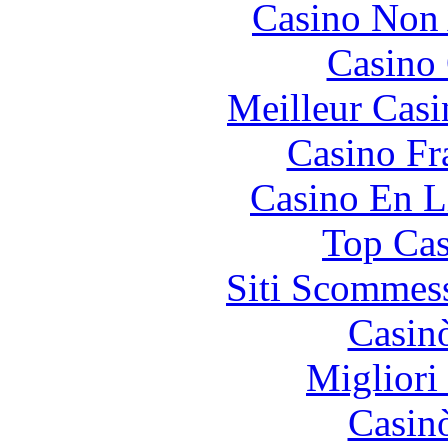
Casino Non
Casino 
Meilleur Casi
Casino Fr
Casino En L
Top Cas
Siti Scommes
Casin
Migliori
Casin