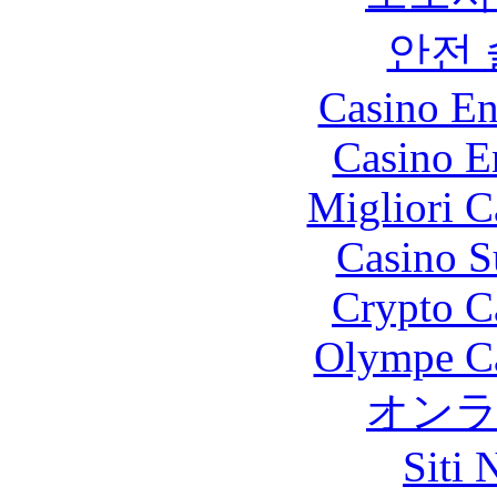
안전
Casino En
Casino E
Migliori 
Casino S
Crypto C
Olympe Ca
オン
Siti