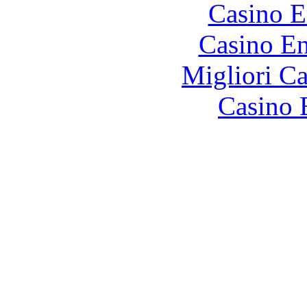
Casino E
Casino En
Migliori 
Casino 